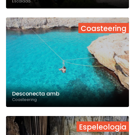
Escalada
Coasteering
Desconecta amb
Coasteering
Espeleologia