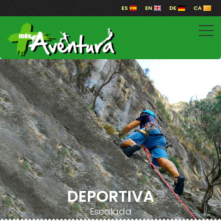
ES
EN
DE
CA
DEPORTIVA
Escalada