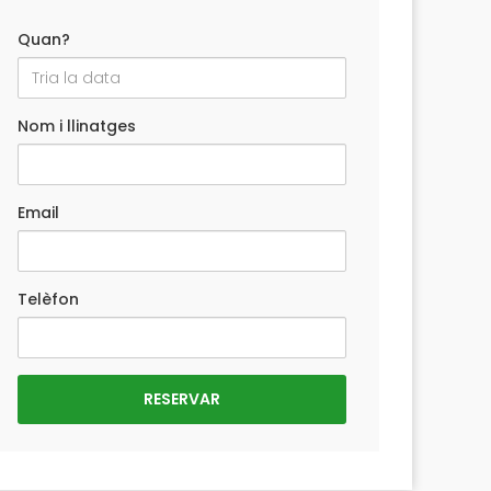
Quan?
Nom i llinatges
Email
Telèfon