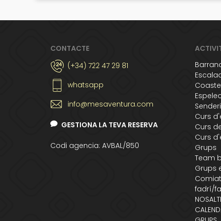
CONTACTE
ACTIVI
Barran
(+34) 722 47 29 81
Escala
whatsapp
Coaste
Espele
info@mesaventura.com
Sender
Curs d
GESTIONA LA TEVA RESERVA
Curs d
Curs d'
Codi agencia: AVBAL/850
Grups
Team b
Grups 
Comiat
fadrí/f
NOSALT
CALEND
GRUPS