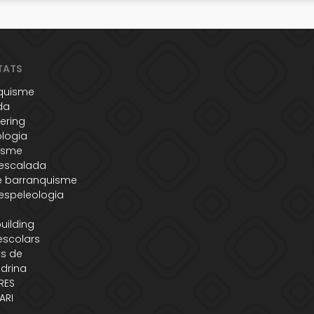
TATS
quisme
da
ering
ologia
isme
'escalada
e barranquisme
espeleologia
uilding
escolars
s de
adrina
RES
ARI