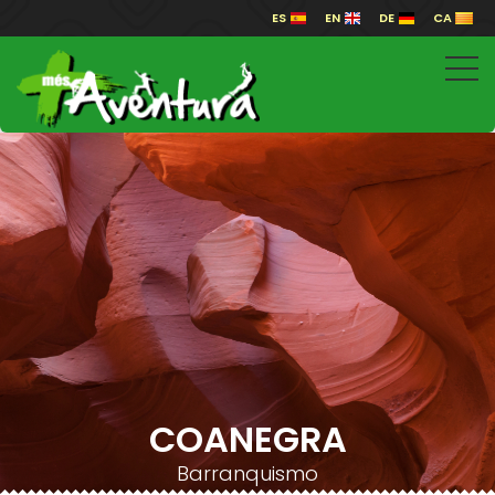
ES
EN
DE
CA
COANEGRA
Barranquismo