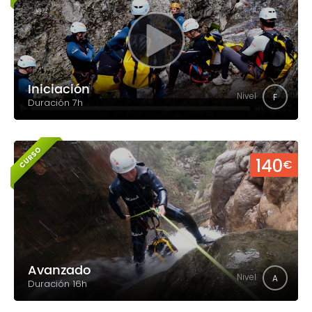
Iniciación
Nivel
F
Duración 7h
CURSO
140
€
Avanzado
Nivel
A
Duración 16h