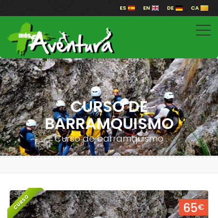
ES
EN
DE
CA
CURSO DE
BARRAMQUISMO
Curso de barramquismo
CURSO
65
€