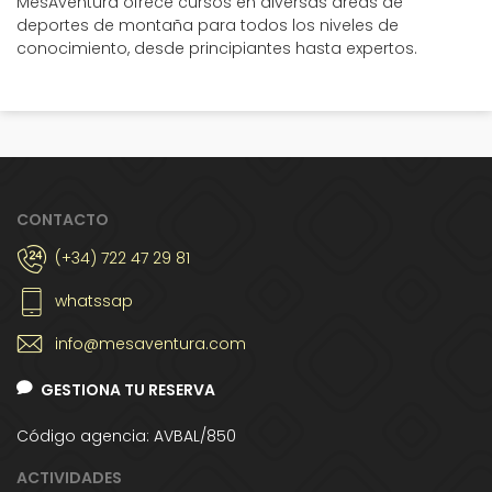
MésAventura ofrece cursos en diversas áreas de
deportes de montaña para todos los niveles de
conocimiento, desde principiantes hasta expertos.
CONTACTO
(+34) 722 47 29 81
whatssap
info@mesaventura.com
GESTIONA TU RESERVA
Código agencia: AVBAL/850
ACTIVIDADES