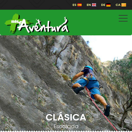
ES
EN
DE
CA
CLÁSICA
Escalada