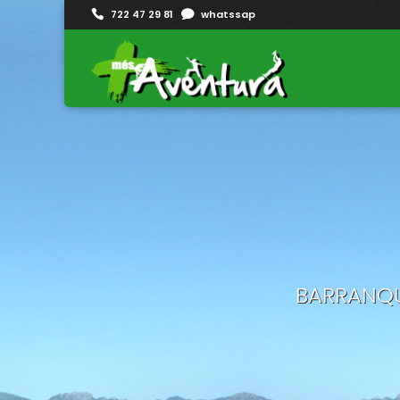
722 47 29 81
whatssap
BARRANQU