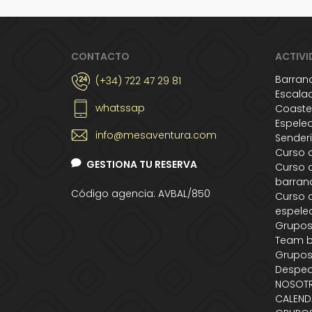
CONTACTO
ACTIVI
Barran
(+34) 722 47 29 81
Escala
whatssap
Coaste
Espele
info@mesaventura.com
Sender
Curso 
GESTIONA TU RESERVA
Curso 
barran
Código agencia: AVBAL/850
Curso 
espele
Grupo
Team b
Grupos
Desped
NOSOT
CALEND