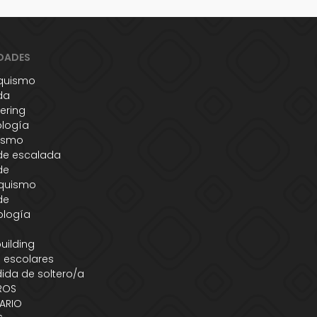
DADES
quismo
da
ering
ología
ismo
de escalada
de
quismo
de
ología
s
uilding
 escolares
ida de soltero/a
ROS
ARIO