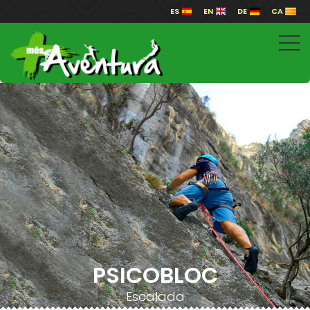
ES
EN
DE
CA
PSICOBLOC
Escalada