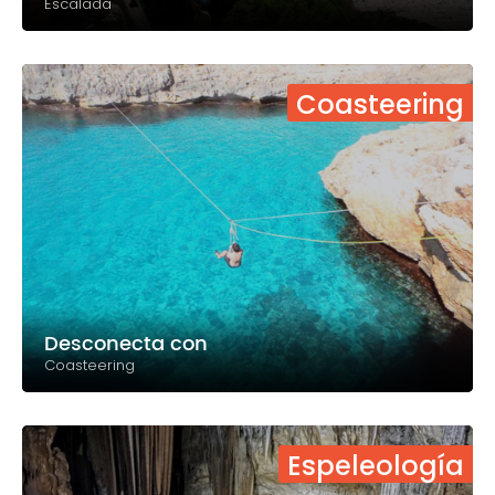
Escalada
Coasteering
Desconecta con
Coasteering
Espeleología