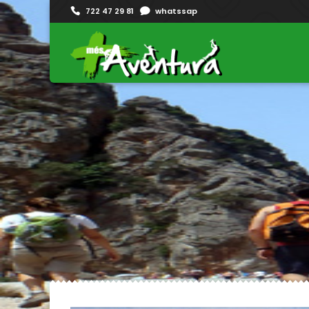
722 47 29 81
whatssap