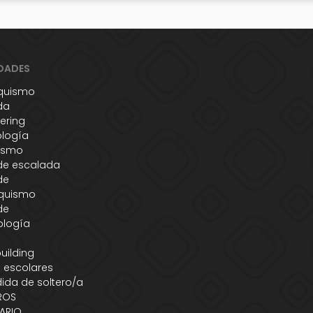
DADES
quismo
da
ering
ología
ismo
de escalada
de
quismo
de
ología
s
uilding
 escolares
ida de soltero/a
ROS
ARIO