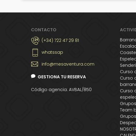
CONTACTO
ACTIVI
Barran
(+34) 722 47 29 81
Escala
whatssap
Coaste
Espele
info@mesaventura.com
Sender
Curso 
GESTIONA TU RESERVA
Curso 
barran
Código agencia: AVBAL/850
Curso 
espele
Grupo
Team b
Grupos
Desped
NOSOT
CALEND