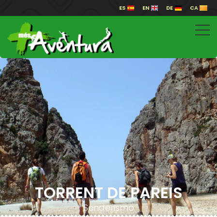
ES
EN
DE
CA
TORRENT DE PAREIS
Senderismo